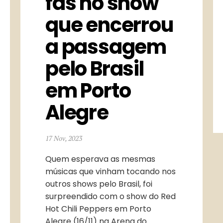
fãs no show 
que encerrou 
a passagem 
pelo Brasil 
em Porto 
Alegre
17 Nov, 2023
Quem esperava as mesmas
músicas que vinham tocando nos
outros shows pelo Brasil, foi
surpreendido com o show do Red
Hot Chili Peppers em Porto
Alegre (16/11) na Arena do