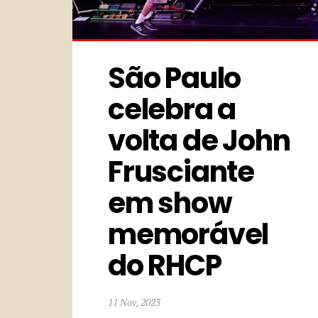
São Paulo 
celebra a 
volta de John 
Frusciante 
em show 
memorável 
do RHCP
11 Nov, 2023