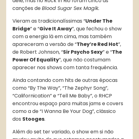
dele, mas no Rock In Rio foram cinco as
canções de
Blood Sugar Sex Magik.
Vieram as tradicionalíssimas “
Under The
Bridge
” e “
Give It Away
”, que fechou o show
com a energia lá em cima, mas também
apareceram a versão de “
They’re Red Hot
”,
de Robert Johnson, “
Sir Psycho Sexy
” e “
The
Power Of Equality
”, que não costumam
aparecer nos shows com tanta frequência.
Ainda contando com hits de outras épocas
como “By The Way”, “The Zephyr Song”,
“Californication” e “Tell Me Baby”, o RHCP
encontrou espaço para muitas jams e covers
como a de “I Wanna Be Your Dog”, clássico
dos
Stooges
.
Além do set ter variado, o show em si não