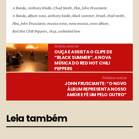
A Banda
,
Anthony Kiedis
,
Chad Smith
,
Flea
,
John Frusciante
A Banda
,
album novo
,
anthony kiedis
,
black summer
,
brasil
,
chad smith
,
Flea
,
John Frusciante
,
musica nova
,
nova musica
,
novo album
,
Red Hot Chili Peppers
,
rhcp
,
unlimited love
Notícia anterior
OUÇA E ASSISTA O CLIPE DE
“BLACK SUMMER”, A NOVA
MÚSICA DO RED HOT CHILI
PEPPERS
Próxima notícia
JOHN FRUSCIANTE: “O NOVO
ÁLBUM REPRESENTA NOSSO
AMOR E FÉ UM PELO OUTRO”
Leia também