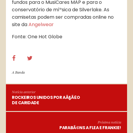
fundos para o MusiCares MAP e para o
conservatório de míºsica de Silverlake. As
camisetas podem ser compradas online no
site da
Angelwear
Fonte: One Hot Globe
A Banda
Notícia anterior
ROCKEIROS UNIDOS POR AÃ§Ã£O
DE CARIDADE
Próxima notícia
PARABÃ©NS A FLEA E FRANKIE!