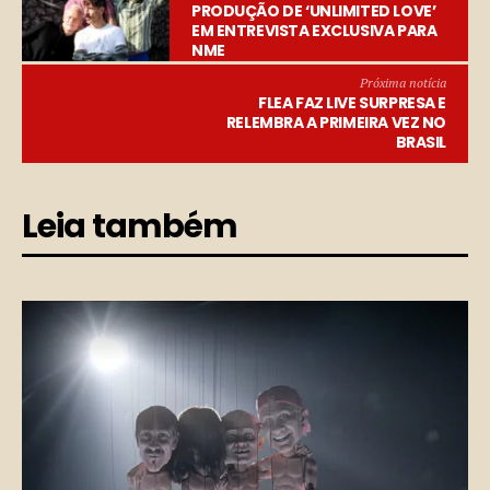
PRODUÇÃO DE ‘UNLIMITED LOVE’
EM ENTREVISTA EXCLUSIVA PARA
NME
Próxima notícia
FLEA FAZ LIVE SURPRESA E
RELEMBRA A PRIMEIRA VEZ NO
BRASIL
Leia também