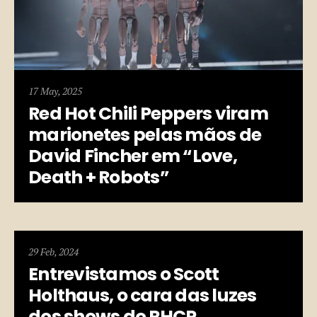
17 May, 2025
Red Hot Chili Peppers viram
marionetes pelas mãos de
David Fincher em “Love,
Death + Robots”
29 Feb, 2024
Entrevistamos o Scott
Holthaus, o cara das luzes
dos shows do RHCP