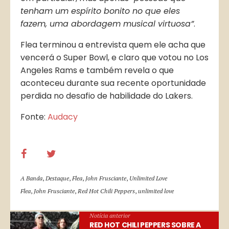
tenham um espírito bonito no que eles
fazem, uma abordagem musical virtuosa”
.
Flea terminou a entrevista quem ele acha que
vencerá o Super Bowl, e claro que votou no Los
Angeles Rams e também revela o que
aconteceu durante sua recente oportunidade
perdida no desafio de habilidade do Lakers.
Fonte:
Audacy
A Banda
,
Destaque
,
Flea
,
John Frusciante
,
Unlimited Love
Flea
,
John Frusciante
,
Red Hot Chili Peppers
,
unlimited love
Notícia anterior
RED HOT CHILI PEPPERS SOBRE A