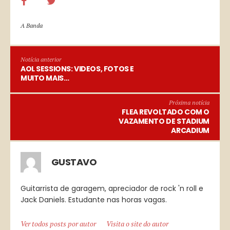
A Banda
Notícia anterior
AOL SESSIONS: VIDEOS, FOTOS E
MUITO MAIS…
Próxima notícia
FLEA REVOLTADO COM O
VAZAMENTO DE STADIUM
ARCADIUM
GUSTAVO
Guitarrista de garagem, apreciador de rock 'n roll e
Jack Daniels. Estudante nas horas vagas.
Ver todos posts por autor
Visita o site do autor