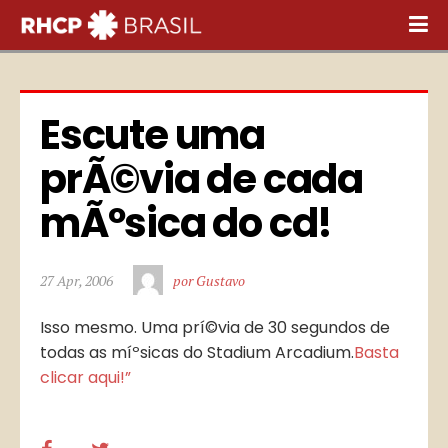
Escute uma 
prÃ©via de cada 
mÃºsica do cd!
27 Apr, 2006
por Gustavo
Isso mesmo. Uma prí©via de 30 segundos de
todas as míºsicas do Stadium Arcadium.
Basta
clicar aqui!”