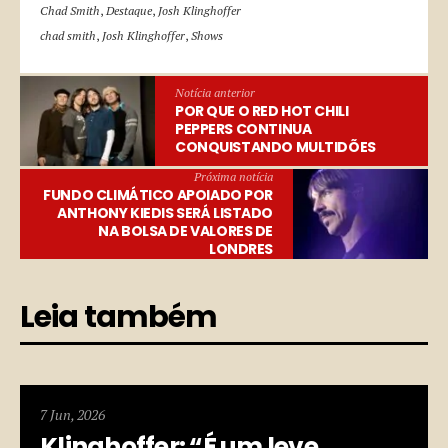
Chad Smith
,
Destaque
,
Josh Klinghoffer
chad smith
,
Josh Klinghoffer
,
Shows
Notícia anterior
POR QUE O RED HOT CHILI
PEPPERS CONTINUA
CONQUISTANDO MULTIDÕES
Próxima notícia
FUNDO CLIMÁTICO APOIADO POR
ANTHONY KIEDIS SERÁ LISTADO
NA BOLSA DE VALORES DE
LONDRES
Leia também
7 Jun, 2026
Klinghoffer: “É um leve