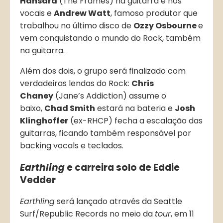
Hansard
(The Frames) na guitarra e nos
vocais e
Andrew Watt
, famoso produtor que
trabalhou no último disco de
Ozzy Osbourne
e
vem conquistando o mundo do Rock, também
na guitarra.
Além dos dois, o grupo será finalizado com
verdadeiras lendas do Rock:
Chris
Chaney
(Jane’s Addiction) assume o
baixo,
Chad Smith
estará na bateria e
Josh
Klinghoffer
(ex-RHCP) fecha a escalação das
guitarras, ficando também responsável por
backing vocals e teclados.
Earthling
e carreira solo de Eddie
Vedder
Earthling
será lançado através da Seattle
Surf/Republic Records no meio da
tour
, em 11