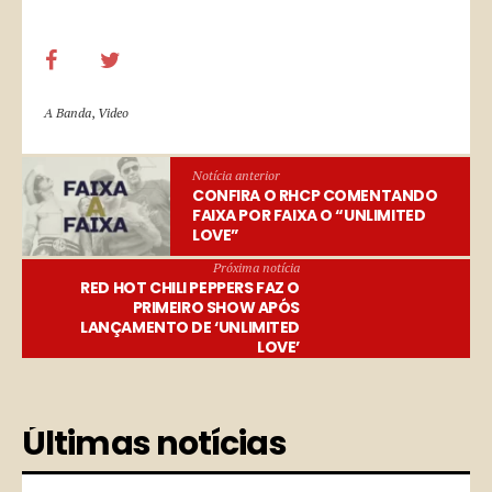
A Banda
,
Video
Notícia anterior
CONFIRA O RHCP COMENTANDO
FAIXA POR FAIXA O “UNLIMITED
LOVE”
Próxima notícia
RED HOT CHILI PEPPERS FAZ O
PRIMEIRO SHOW APÓS
LANÇAMENTO DE ‘UNLIMITED
LOVE’
Últimas notícias